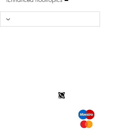
Info tevreden klant
bel ons: 32 (0)4 65 07 60 61
Cookie beleid
S
hipment en levering
Privacybeleid
Contact informatie