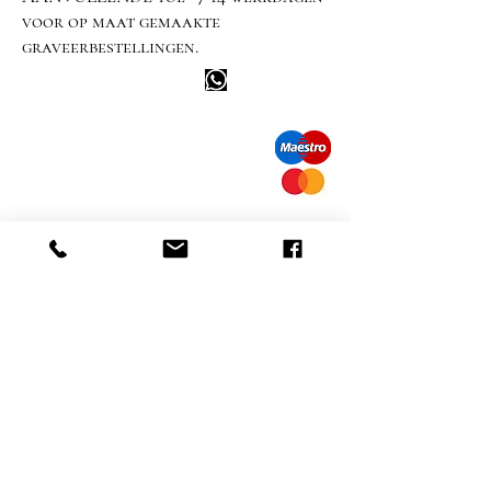
voor op maat gemaakte
graveerbestellingen.
Info tevreden klant
bel ons: 32 (0)4 65 07 60 61
Cookie beleid
S
hipment en levering
Privacybeleid
Contact informatie
bezoek onze winkel
Heiveldstraat 291a, 9040 Sint-Amandsberg
openingstijden
maandag: op afspraak
Dinsdag: op afspraak
Woensdag: op afspraak
10.00-18.00
uur
Donderdag:
vrijdag:
10.00-18.00
uur
zaterdag: 12
am-6pm