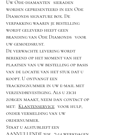
Uw Ode-diamanten
sieraden
worden gepresenteerd in een Ode
Diamonds signature box. De
verpakking waarin je bestelling
wordt geleverd heeft geen
branding van Ode Diamonds
voor
uw gemoedsrust.
De verwachte levering wordt
berekend op het moment van het
plaatsen van uw bestelling op basis
van de locatie van het stuk dat u
koopt. U ontvangt een
trackingnummer in uw e-mail met
verzendbevestiging. Als u zich
zorgen maakt, neem dan contact op
met:
Klantenservice
voor hulp,
onder vermelding van uw
ordernummer.
Staat u alstublieft een
AANVULLENDE toe
7-14 werkdagen