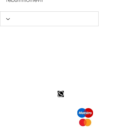
Info tevreden klant
bel ons: 32 (0)4 65 07 60 61
Cookie beleid
S
hipment en levering
Privacybeleid
Contact informatie