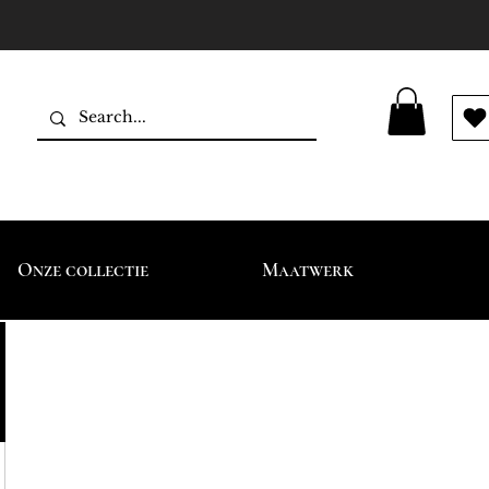
Onze collectie
Maatwerk