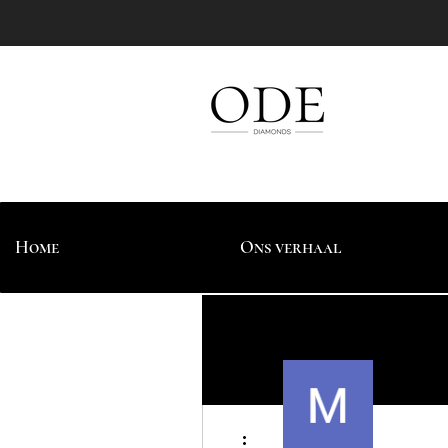
Home
Ons verhaal
Meer acties