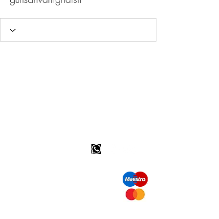
Info tevreden klant
bel ons: 32 (0)4 65 07 60 61
Cookie beleid
S
hipment en levering
Privacybeleid
Contact informatie