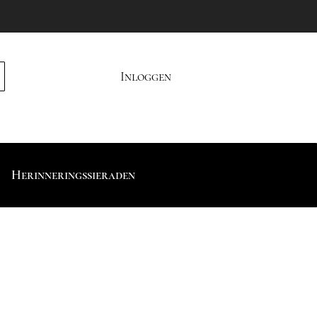
Inloggen
Herinneringssieraden