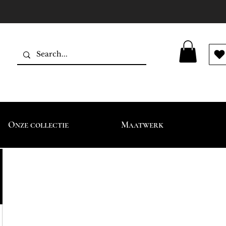
Onze collectie
Maatwerk