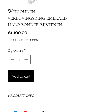
Witgouden
verlovingsring emerald
halo zonder zijstenen
Price
€1,100.00
Sales Tax Included
Quantity
*
Add to cart
Product info
Deze elegante halo ring combineert
verfijning en tijdloze schoonheid in