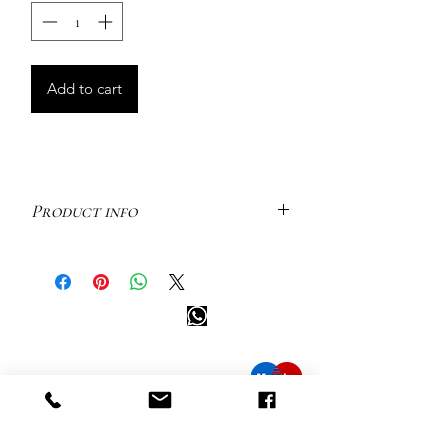
Add to cart
Product info
Geelgouden Halo Ring met Emerald
Diamant 0,21ct VS Def Diamant - 18kt
Geelgoud
Happy customer info
Deze prachtige halo ring combineert
elegantie en verfijning in een tijdloos
call us: 32 (0)4 65 07 60 61
ontwerp. Het middelpunt van de ring
Cookie policy
wordt ingenomen door een
S
hipment and delivery
adembenemende
emerald diamant
, die
Privacy policy
met zijn strakke, rechthoekige
slijpvorm een unieke en verfijnde
Contact information