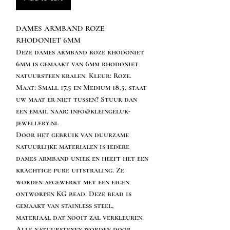
DAMES ARMBAND ROZE
RHODONIET 6MM
Deze dames armband roze rhodoniet
6mm is gemaakt van 6mm rhodoniet
natuursteen kralen. Kleur: Roze.
Maat: Small 17,5 en Medium 18,5, staat
uw maat er niet tussen? Stuur dan
een email naar: info@kleingeluk-
jewellery.nl
Door het gebruik van duurzame
natuurlijke materialen is iedere
dames armband uniek en heeft het een
krachtige pure uitstraling. Ze
worden afgewerkt met een eigen
ontworpen KG bead. Deze bead is
gemaakt van stainless steel,
materiaal dat nooit zal verkleuren.
Alle natuurstenen worden door