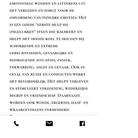
emotionele wonden en littekens uit
het verleden en zorgt voor de
omvorming van pijnlijke emoties. Het
is een goede “eerste hulp bij
ongelukken” steen die kalmeert en
helpt het hoofd koel te houden bij
schokkende en extreme
gebeurtenissen, gevaarlijke en
bedreigende situaties, paniek,
verwarring, angst en gevaar. Ook in
geval van ruzie en conflicten werkt
het bevorderlijk. Het helpt vergeven
en stimuleert verzoening, wederzijds
begrip en vriendschap. Daarnaast
worden ook woede, ergernis, haat- en
wraakgevoelens verminderd.
Psychische wonden worden verzacht
en de steen heeft een positieve
invloed op zelfvernietigend gedrag,
afhankelijkheid en mishandeling.