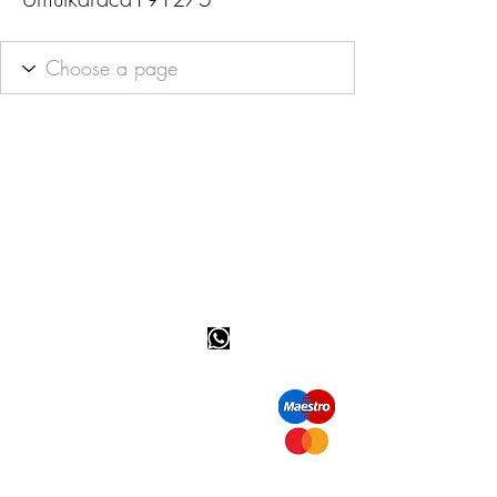
Info tevreden klant
bel ons: 32 (0)4 65 07 60 61
Cookie beleid
S
hipment en levering
Privacybeleid
Contact informatie