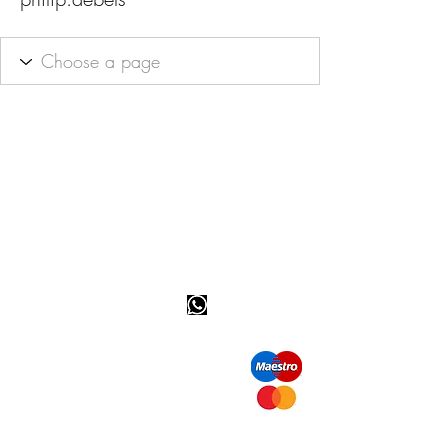
Info tevreden klant
bel ons: 32 (0)4 65 07 60 61
Cookie beleid
S
hipment en levering
Privacybeleid
Contact informatie