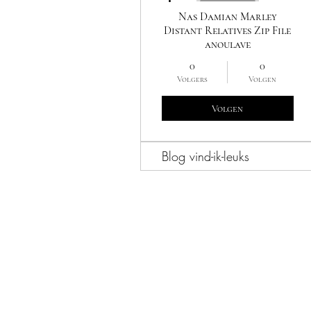
Nas Damian Marley
Distant Relatives Zip File
anoulave
0
0
Volgers
Volgen
Volgen
Blog vind-ik-leuks