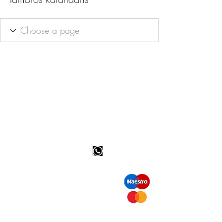
Info tevreden klant
bel ons: 32 (0)4 65 07 60 61
Cookie beleid
S
hipment en levering
Privacybeleid
Contact informatie