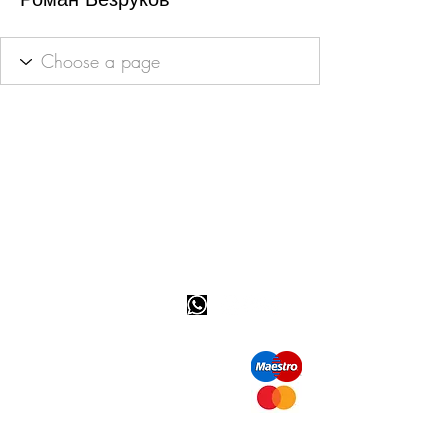
Info tevreden klant
bel ons: 32 (0)4 65 07 60 61
Cookie beleid
S
hipment en levering
Privacybeleid
Contact informatie