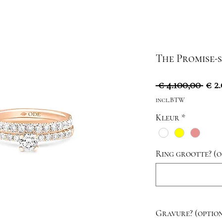
The Promise-
Nor
 € 4.100,00 
€ 2
prijs
incl.BTW
Kleur
*
Ring grootte? (o
Gravure? (option