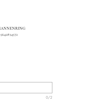
 mannenring
35642834572
0/2