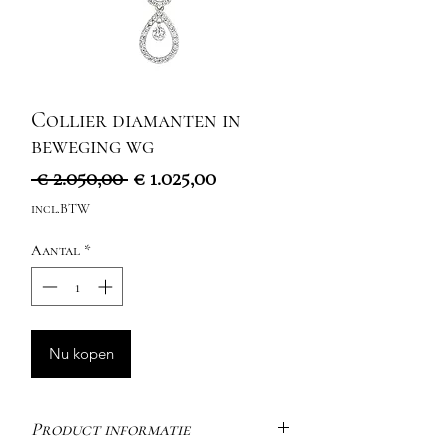
Collier diamanten in
beweging wg
Normale
Verkoopprijs
 € 2.050,00 
€ 1.025,00
prijs
incl.BTW
Aantal
*
Nu kopen
Product informatie