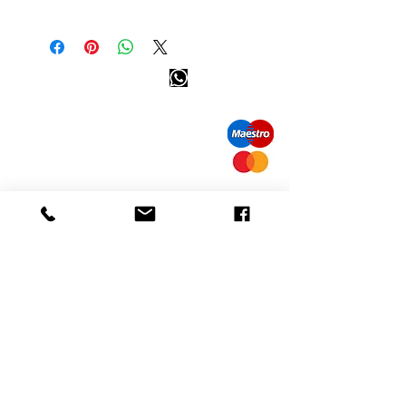
Diamonds in motion ketting
18kt witgoud
Verkrijgbaar in de winkel
Info tevreden klant
Andere kleuren op aanvraag
GEWICHT: 3,19 GRAM
bel ons: 32 (0)4 65 07 60 61
KARAAT: 0,33
Cookie beleid
S
hipment en levering
Privacybeleid
Contact informatie
bezoek onze winkel
Heiveldstraat 291a, 9040 Sint-Amandsberg
openingstijden
maandag: op afspraak
Dinsdag: op afspraak
Woensdag: op afspraak
10.00-18.00
uur
Donderdag:
vrijdag:
10.00-18.00
uur
zaterdag: 12
am-6pm