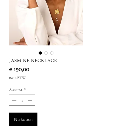
Jasmine necklace
Prijs
€ 190,00
incl.BTW
Aantal
*
Nu kopen