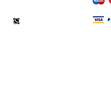
mail ons:
info@odediamonds.com
zend ons een bericht
via
WhatsApp
bel ons: 32 (0)4 65 07 60 61
bezoek onze winkel
Heiveldstraat 291a, 9040 Sint-Amandsberg
openingstijden
maandag: op afspraak
Dinsdag: op afspraak
Woensdag: op afspraak
Donderdag: 10.00-18.00 uur
vrijdag: 10.00-18.00 uur
zaterdag: 12
am-6pm