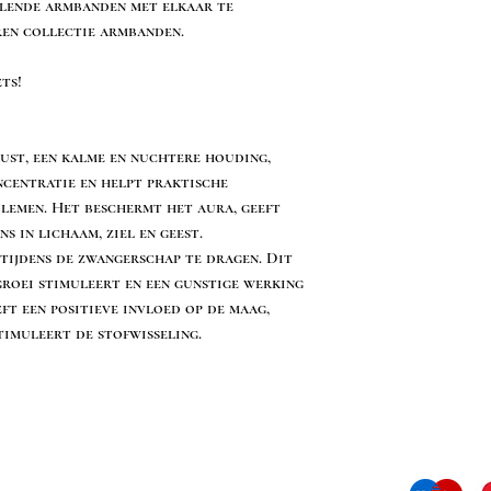
llende armbanden met elkaar te
ren collectie armbanden.
ts!
ust, een kalme en nuchtere houding,
ncentratie en helpt praktische
lemen. Het beschermt het aura, geeft
s in lichaam, ziel en geest.
 tijdens de zwangerschap te dragen. Dit
roei stimuleert en een gunstige werking
ft een positieve invloed op de maag,
timuleert de stofwisseling.
Contact informatie