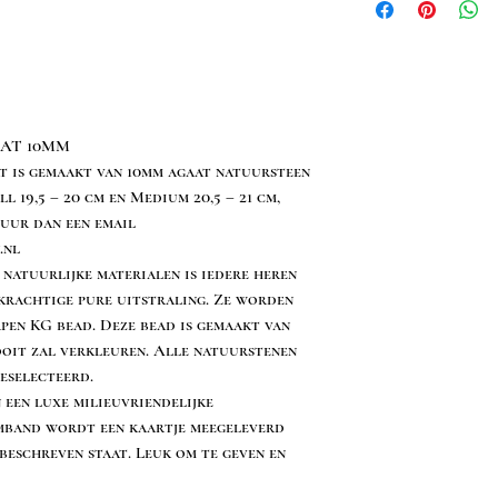
AT 10MM
 is gemaakt van 10mm agaat natuursteen
l 19,5 – 20 cm en Medium 20,5 – 21 cm,
tuur dan een email
.nl
natuurlijke materialen is iedere heren
 krachtige pure uitstraling. Ze worden
pen KG bead. Deze bead is gemaakt van
nooit zal verkleuren. Alle natuurstenen
eselecteerd.
een luxe milieuvriendelijke
rmband wordt een kaartje meegeleverd
beschreven staat. Leuk om te geven en