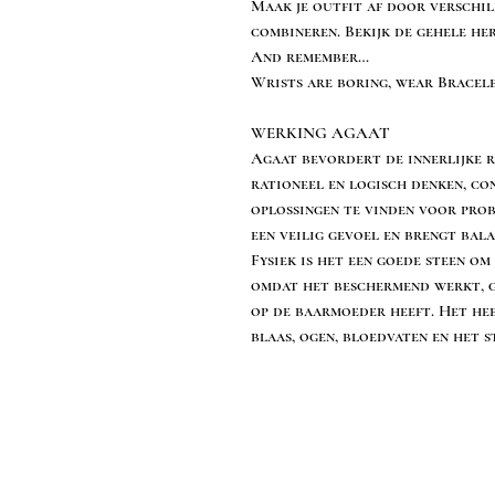
Maak je outfit af door verschi
combineren. Bekijk de gehele he
And remember…
Wrists are boring, wear Bracele
WERKING AGAAT
Agaat bevordert de innerlijke r
rationeel en logisch denken, co
oplossingen te vinden voor prob
een veilig gevoel en brengt balan
Fysiek is het een goede steen om
omdat het beschermend werkt, g
op de baarmoeder heeft. Het hee
blaas, ogen, bloedvaten en het s
Info tevreden klant