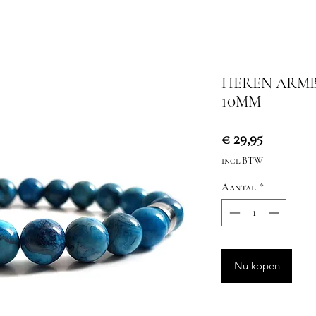
HEREN ARM
10MM
Prijs
€ 29,95
incl.BTW
Aantal
*
Nu kopen