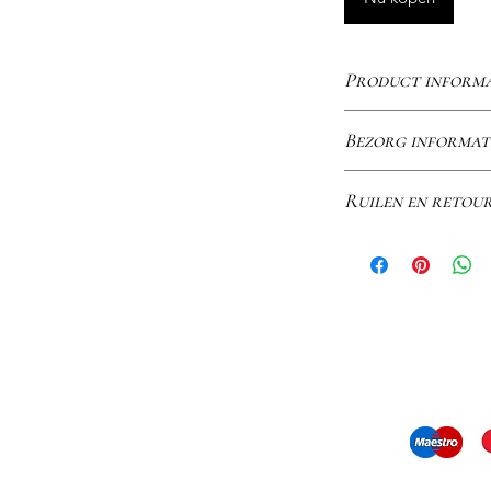
Product informa
18kt gouden ringen
Bezorg informat
verkrijgbaar in and
2 kleuren.
Levering
Ruilen en retou
Online bestellinge
een koeriersdienst e
Ruilen en retourn
handtekening vereis
Mocht je je online 
Uw Ode Diamonds si
retourneren, dan k
een Ode Diamonds s
ontvangst van je be
waarin uw bestelli
vriendelijk om arti
uw gemoedsrust ge
terug te sturen. N
De verwachte lever
Klantenservice on
moment dat u uw bes
bestelnummer om uw
locatie van het stu
Contact informatie
gratis afhaling te 
trackingnummer in 
dat terugbetalinge
verzendbevestiging.
mail ons:
info@odediamonds.com
oorspronkelijke bet