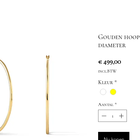
Gouden hoop 
diameter
Prijs
€ 499,00
incl.BTW
Kleur
*
Aantal
*
Nu kopen