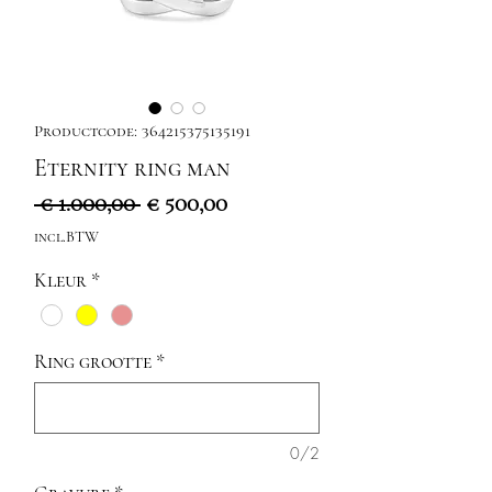
Productcode: 364215375135191
Eternity ring man
Normale
Verkoopprijs
 € 1.000,00 
€ 500,00
prijs
incl.BTW
Kleur
*
Ring grootte
*
0/2