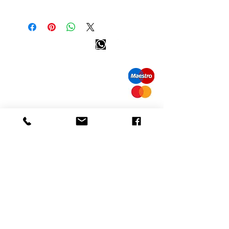
Klassieke saffieren ring, 18kt witgoud
met diamant rond. Saffier = 0,50
ovaal.
Info tevreden klant
Klassieke saffierring, 18 kt witgoud
met diamanten rondom. Saffier =
bel ons: 32 (0)4 65 07 60 61
0,50ct ovaal.
Cookie beleid
S
hipment en levering
Privacybeleid
Contact informatie
bezoek onze winkel
Heiveldstraat 291a, 9040 Sint-Amandsberg
openingstijden
maandag: op afspraak
Dinsdag: op afspraak
Woensdag: op afspraak
10.00-18.00
uur
Donderdag:
vrijdag:
10.00-18.00
uur
zaterdag: 12
am-6pm