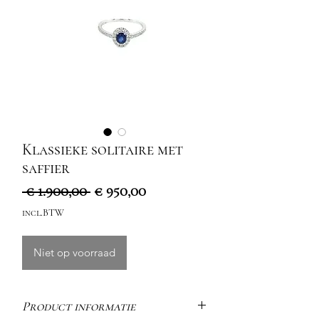
Klassieke solitaire met
saffier
Normale
Verkoopprijs
 € 1.900,00 
€ 950,00
prijs
incl.BTW
Niet op voorraad
Product informatie