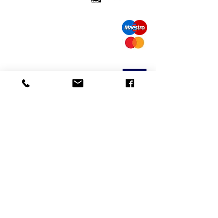
bel ons: 32 (0)4 65 07 60 61
Cookie beleid
S
hipment en levering
Privacybeleid
Contact informatie
bezoek onze winkel
Heiveldstraat 291a, 9040 Sint-Amandsberg
openingstijden
maandag: op afspraak
Dinsdag: op afspraak
Woensdag: op afspraak
10.00-18.00
uur
Donderdag:
vrijdag:
10.00-18.00
uur
zaterdag: 12
am-6pm
Ruilen en retourneren
mail ons:
info@odediamonds.com