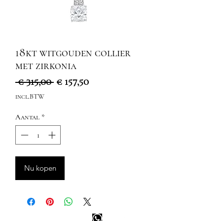
18kt witgouden collier
met zirkonia
Normale
Verkoopprijs
 € 315,00 
€ 157,50
prijs
incl.BTW
Aantal
*
Nu kopen
Info tevreden klant